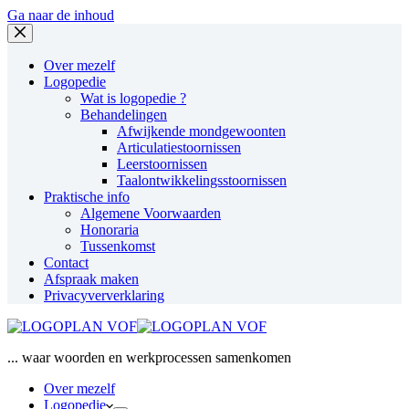
Ga naar de inhoud
Over mezelf
Logopedie
Wat is logopedie ?
Behandelingen
Afwijkende mondgewoonten
Articulatiestoornissen
Leerstoornissen
Taalontwikkelingsstoornissen
Praktische info
Algemene Voorwaarden
Honoraria
Tussenkomst
Contact
Afspraak maken
Privacyververklaring
... waar woorden en werkprocessen samenkomen
Over mezelf
Logopedie